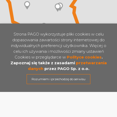
Strona PAGO wykorzystuje pliki cookies w celu
dopasowania zawartości strony internetowej do
indywidualnych preferencji użytkownika. Więcej o
celu ich używania i możliwości zmiany ustawień
Centrala w Grodzisku Wlkp.
Cookies w przeglądarce w
Polityce cookies
.
Zapoznaj się także z zasadami
przetwarzania
62-065
Grodzisk Wielkopolski
ul. Fabryczna 14
danych
przez PAGO Sp. z o.o.
TEL
0048 61 448 13 43
Rozumiem i przechodzę do serwisu
E-MAIL
pago@pago.net.pl
Chłodnia w Grodzisku Wlkp
PL 30051101 WE