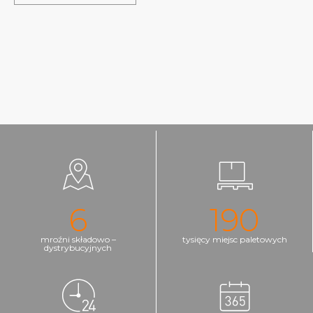
6
190
mroźni składowo –
tysięcy miejsc paletowych
dystrybucyjnych